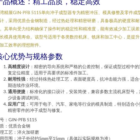
产品概述：精工品质，稳定高效
湾精展GIN-PFB 5115单向冲子成型器专为精密冲压、模具修整及零件成
计，采用优质合金钢制造，经过热处理和精密研磨，具备极高的硬度和耐
。其单向受力结构确保了操作时的稳定性和精准度，能有效减少加工误差
长模具使用寿命。该型号适用于各类数控机床、铣床和加工中心，是提升
加工效率的理想附件。
核心优势与规格参数
高精度设计
：精密的导向系统和严格的公差控制，保证成型过程中的
复定位精度，适用于高要求的标准件加工。
耐用性强
：经过特殊热处理工艺，表面硬度高，抗冲击能力强，适合
期连续作业环境。
通用便捷
：标准化的接口设计，安装简便，兼容多数主流机床型号，
少设备调试时间。
应用广泛
：可用于电子、汽车、家电等行业的模具制造，特别适合小
精密零件的冲子成型与修复。
号：GIN-PFB 5115
质：优质合金钢
理工艺：淬火加研磨
用范围：冲子外径约5mm至15mm（具体以实际规格为准）