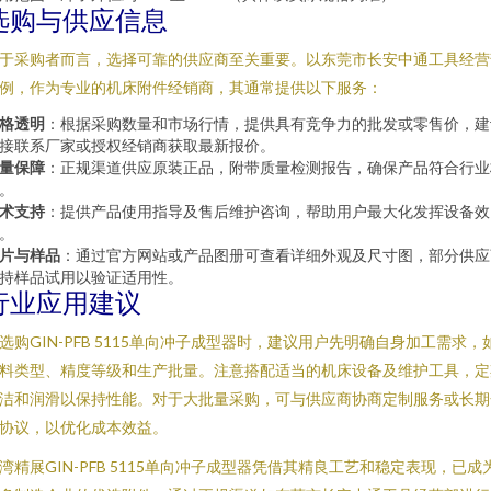
选购与供应信息
于采购者而言，选择可靠的供应商至关重要。以东莞市长安中通工具经营
例，作为专业的机床附件经销商，其通常提供以下服务：
格透明
：根据采购数量和市场行情，提供具有竞争力的批发或零售价，建
接联系厂家或授权经销商获取最新报价。
量保障
：正规渠道供应原装正品，附带质量检测报告，确保产品符合行业
。
术支持
：提供产品使用指导及售后维护咨询，帮助用户最大化发挥设备效
。
片与样品
：通过官方网站或产品图册可查看详细外观及尺寸图，部分供应
持样品试用以验证适用性。
行业应用建议
选购GIN-PFB 5115单向冲子成型器时，建议用户先明确自身加工需求，
料类型、精度等级和生产批量。注意搭配适当的机床设备及维护工具，定
洁和润滑以保持性能。对于大批量采购，可与供应商协商定制服务或长期
协议，以优化成本效益。
湾精展GIN-PFB 5115单向冲子成型器凭借其精良工艺和稳定表现，已成