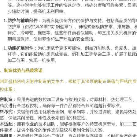
等。这些附件能够实现工件的快速定位、精确分度和可靠夹紧，显著
少辅助时间，提高机床利用率。
防护与辅助部件
：为机床提供全方位的保护与支持。包括高品质的导
防护罩（俗称“风琴罩”或“钢盔罩”）、伸缩式钢板防护罩、排屑器、
床灯、冷却管、拖链等。这些部件虽看似辅助，却直接关系到机床的
期精度保持、使用寿命和生产环境的安全整洁。
功能扩展附件
：为机床赋予更多可能性。例如万能铣头、角度头、加
杆等，它们能帮助机床完成侧铣、斜孔加工等复杂工序，扩展了机床
加工范围，实现一机多用。
、制造优势与品质承诺
州富盛精密机床附件制造的竞争力，根植于其深厚的制造底蕴与严格的质
控体系：
密制造
：采用先进的数控加工设备与检测仪器，对原材料、热处理工艺、
精度进行全过程控制，确保每一件产品都符合甚至超越行业标准。
料考究
：关键部件选用优质合金钢、轴承钢等，并经过调质、渗氮等热处
艺，保证其耐磨性、刚性及长期使用的稳定性。
术适配
：拥有专业的技术团队，能够根据客户的特定机床型号、加工工艺
件要求，提供个性化的附件选型建议与定制化解决方案。
靠耐用
：产品经过严格的出厂测试，旨在经受住高强度、长时间生产的考