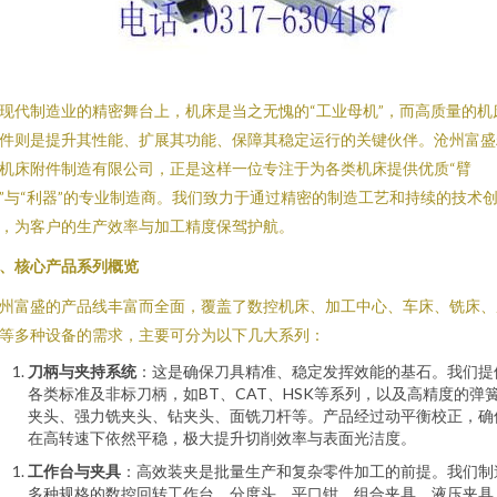
现代制造业的精密舞台上，机床是当之无愧的“工业母机”，而高质量的机
件则是提升其性能、扩展其功能、保障其稳定运行的关键伙伴。沧州富盛
机床附件制造有限公司，正是这样一位专注于为各类机床提供优质“臂
”与“利器”的专业制造商。我们致力于通过精密的制造工艺和持续的技术
，为客户的生产效率与加工精度保驾护航。
、核心产品系列概览
州富盛的产品线丰富而全面，覆盖了数控机床、加工中心、车床、铣床、
等多种设备的需求，主要可分为以下几大系列：
刀柄与夹持系统
：这是确保刀具精准、稳定发挥效能的基石。我们提
各类标准及非标刀柄，如BT、CAT、HSK等系列，以及高精度的弹
夹头、强力铣夹头、钻夹头、面铣刀杆等。产品经过动平衡校正，确
在高转速下依然平稳，极大提升切削效率与表面光洁度。
工作台与夹具
：高效装夹是批量生产和复杂零件加工的前提。我们制
多种规格的数控回转工作台、分度头、平口钳、组合夹具、液压夹具