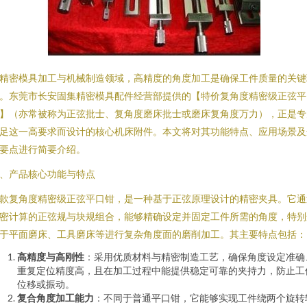
精密模具加工与机械制造领域，高精度的角度加工是确保工件质量的关键
。东莞市长安固集精密模具配件经营部提供的【特价复角度精密级正弦平
】（亦常被称为正弦批士、复角度磨床批士或磨床复角度万力），正是专
足这一高要求而设计的核心机床附件。本文将对其功能特点、应用场景及
要点进行简要介绍。
、产品核心功能与特点
款复角度精密级正弦平口钳，是一种基于正弦原理设计的精密夹具。它通
密计算的正弦规与块规组合，能够精确设定并固定工件所需的角度，特别
于平面磨床、工具磨床等进行复杂角度面的磨削加工。其主要特点包括：
高精度与高刚性
：采用优质材料与精密制造工艺，确保角度设定准确
重复定位精度高，且在加工过程中能提供稳定可靠的夹持力，防止工
位移或振动。
复合角度加工能力
：不同于普通平口钳，它能够实现工件绕两个旋转