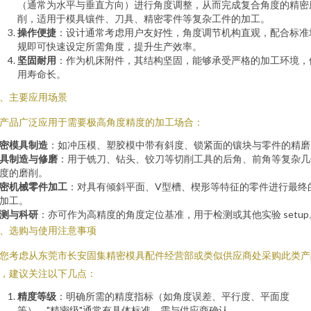
（通常为水平与垂直方向）进行角度调整，从而完成复合角度的精密
削，适用于模具镶件、刀具、精密零件等复杂工件的加工。
操作便捷
：设计通常考虑用户友好性，角度调节机构直观，配合标准
规即可快速设定所需角度，提升生产效率。
坚固耐用
：作为机床附件，其结构坚固，能够承受严格的加工环境，
用寿命长。
、主要应用场景
产品广泛应用于需要极高角度精度的加工场合：
密模具制造
：如冲压模、塑胶模中带有斜度、锁紧面的镶块与零件的精磨
具制造与修磨
：用于铣刀、钻头、铰刀等切削工具的后角、前角等复杂几
度的磨削。
密机械零件加工
：对具有倾斜平面、V型槽、楔形等特征的零件进行最终
加工。
测与科研
：亦可作为高精度的角度定位基准，用于检测或其他实验 setup
、选购与使用注意事项
您考虑从东莞市长安固集精密模具配件经营部或类似供应商处采购此类产
，建议关注以下几点：
精度等级
：明确所需的精度指标（如角度误差、平行度、平面度
等），"精密级"通常有具体标准，需与供应商确认。