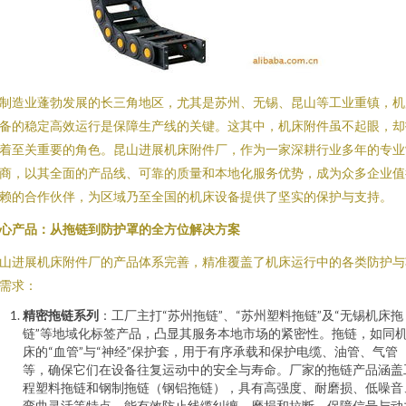
制造业蓬勃发展的长三角地区，尤其是苏州、无锡、昆山等工业重镇，机
备的稳定高效运行是保障生产线的关键。这其中，机床附件虽不起眼，却
着至关重要的角色。昆山进展机床附件厂，作为一家深耕行业多年的专业
商，以其全面的产品线、可靠的质量和本地化服务优势，成为众多企业值
赖的合作伙伴，为区域乃至全国的机床设备提供了坚实的保护与支持。
心产品：从拖链到防护罩的全方位解决方案
山进展机床附件厂的产品体系完善，精准覆盖了机床运行中的各类防护与
需求：
精密拖链系列
：工厂主打“苏州拖链”、“苏州塑料拖链”及“无锡机床拖
链”等地域化标签产品，凸显其服务本地市场的紧密性。拖链，如同
床的“血管”与“神经”保护套，用于有序承载和保护电缆、油管、气管
等，确保它们在设备往复运动中的安全与寿命。厂家的拖链产品涵盖
程塑料拖链和钢制拖链（钢铝拖链），具有高强度、耐磨损、低噪音
弯曲灵活等特点，能有效防止线缆纠缠、磨损和拉断，保障信号与动