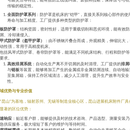
传输的稳定性。
全面防护罩系列
：防护罩是机床的“铠甲”，直接关系到核心部件的使
寿命与加工精度。工厂提供多种类型的防护罩：
板防护罩
：结构坚固，密封性好，适用于重载切削和恶劣环境，能有效防
屑、冷却液侵入。
甲式防护罩（盔甲护罩）
：由不锈钢片叠合而成，外观精美，伸缩比大，
动性强，常用于高精度机床。
包括风琴式防护罩、卷帘防护罩等，能满足不同机床结构、行程和防护等
要求。
高效排屑系统
：自动化生产离不开切屑的及时清理。工厂提供的
排屑
与
链板
等装置，能够将加工产生的金属或非金属切屑连续、自动地输
至集屑箱，保持工作区域清洁，减少人工清理，提升生产效率与安全
性。
域优势与专业价值
“昆山”为基地，辐射苏州、无锡等制造业核心区，昆山进展机床附件厂具
显著的区位优势：
速响应
：贴近客户群，能够提供及时的技术咨询、产品选型、测量安装乃
急供应服务，极大缩短了客户的维护与等待时间。
度理解需求
：长期服务本地精密机械、数控机床、自动化生产线等企业，