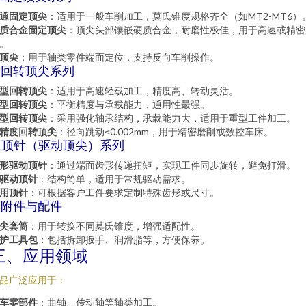
通固定顶尖
：适用于一般车削加工，莫氏锥度规格齐全（如MT2-MT6）
质合金固定顶尖
：顶尖头部镶嵌硬质合金，耐磨性极佳，用于高速或精密
。
顶尖
：用于轴类零件端面定位，支持反向车削操作。
. 回转顶尖系列
型回转顶尖
：适用于高速轻载加工，精度高、转动灵活。
型回转顶尖
：平衡精度与承载能力，通用性最强。
型回转顶尖
：采用强化轴承结构，承载能力大，适用于重型工件加工。
精度回转顶尖
：径向跳动≤0.002mm，用于精密磨削或数控车床。
3. 顶针（驱动顶尖）系列
形驱动顶针
：通过端面齿形传递扭矩，实现工件同步旋转，避免打滑。
驱动顶针
：结构简单，适用于常规驱动需求。
用顶针
：可根据客户工件要求定制特殊齿形或尺寸。
. 附件与配件
尖套筒
：用于转换不同莫氏锥度，增强适配性。
护工具包
：包括拆卸扳手、润滑脂等，方便保养。
三、应用领域
品广泛应用于：
车零部件
：曲轴、传动轴等轴类加工。